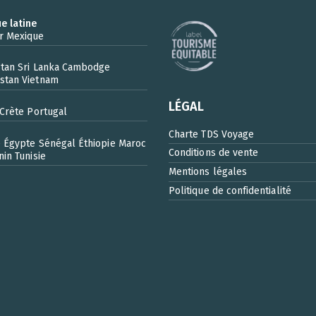
e latine
r
Mexique
stan
Sri Lanka
Cambodge
stan
Vietnam
LÉGAL
Crète
Portugal
Charte TDS Voyage
e
Égypte
Sénégal
Éthiopie
Maroc
Conditions de vente
nin
Tunisie
Mentions légales
Politique de confidentialité