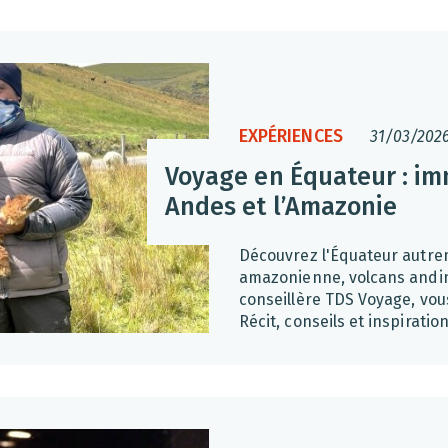
EXPÉRIENCES
31/03/202
Voyage en Équateur : im
Andes et l’Amazonie
Découvrez l'Équateur autre
amazonienne, volcans andin
conseillère TDS Voyage, vou
Récit, conseils et inspiration