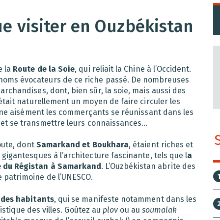
que visiter en Ouzbékistan
e la
Route de la Soie
, qui reliait la Chine à l’Occident.
noms évocateurs de ce riche passé. De nombreuses
rchandises, dont, bien sûr, la soie, mais aussi des
était naturellement un moyen de faire circuler les
agine aisément les commerçants se réunissant dans les
es et se transmettre leurs connaissances…
oute, dont
Samarkand et Boukhara
, étaient riches et
gigantesques à l’architecture fascinante, tels que l
a
e du Régistan à Samarkand
. L’Ouzbékistan abrite des
e patrimoine de l’UNESCO.
 des habitants
, qui se manifeste notamment dans les
ristique des villes. Goûtez au
plov
ou au
soumalak