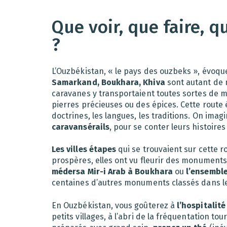
Que voir, que faire, 
?
L’Ouzbékistan, « le pays des ouzbeks », évoqu
Samarkand, Boukhara, Khiva
sont autant de 
caravanes y transportaient toutes sortes de ma
pierres précieuses ou des épices. Cette route 
doctrines, les langues, les traditions. On im
caravansérails
, pour se conter leurs histoir
Les villes étapes
qui se trouvaient sur cette r
prospères, elles ont vu fleurir des monuments 
médersa Mir-i Arab à Boukhara
ou
l’ensembl
centaines d’autres monuments classés dans l
En Ouzbékistan, vous goûterez à
l’hospitalité
petits villages, à l’abri de la fréquentation tou