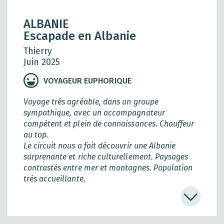
ALBANIE
Escapade en Albanie
Thierry
Juin 2025
VOYAGEUR EUPHORIQUE
Voyage très agréable, dans un groupe
sympathique, avec un accompagnateur
compétent et plein de connaissances. Chauffeur
au top.
Le circuit nous a fait découvrir une Albanie
surprenante et riche culturellement. Paysages
contrastés entre mer et montagnes. Population
très accueillante.
Le dernier séjour chez l'habitant (2 jours) nous a
laissés un peu sur notre faim… Un peu long vu le
peu d'activités proposées. Repartir en fin de
journée du deuxième jour aurait permis une