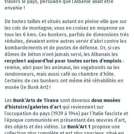
travers le pays, persuadé que l’Albanie allait être
envahie !
De toutes tailles et situés autant en pleine ville que sur
les cols de montagne, vous en croisez en moyenne un
tous les 6 kms. Ces bunkers, parfois de dimensions très
réduites, devaient entre autres servir d’abri contre les
bombardements et de postes de défense. Or, si ces
dômes de béton n’ont jamais servi, les Albanais les
recyclent aujourd’hui pour toutes sortes d’emplois
:
remise, abri pour les animaux, les vagabonds ou les
randonneurs, mais aussi café ou chambre d’hôte.
Certains de ces bunkers ont même été réhabilités en
musée (le Bunk Art) !
Les
Bunk’Arts de Tirana
sont devenus
deux musées
d’histoire/galeries d’art
qui reviennent sur
l’occupation du pays (1939 à 1944) par l’Italie fasciste et
l’époque communiste en présentant des œuvres d’art,
des objets et des vidéos. Le
Bunk’Art 1
propose une
collection plus complète et est plus spacieux, situé en