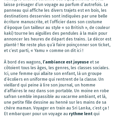
laisse présager d’un voyage au parfum d’autrefois. Le
panneau qui affiche les divers trajets est en bois, les
destinations desservies sont indiquées par une belle
écriture manuscrite, et l’officier dans son costume
d’époque (un tailleur au style « so British », de couleur
kaki) tourne les aiguilles des pendules à la main pour
annoncer les heures de départ des trains. Le décor est
planté ! Ne reste plus qu’à faire poinçonner son ticket,
et c’est parti, « Yamu » comme on dit ici !
À bord des wagons,
l’ambiance est joyeuse
et se
côtoient tous les âges, les genres, les classes sociales.
Ici, une femme qui allaite son enfant, là un groupe
d’écoliers en uniforme qui rentrent de la classe. Un
vieillard qui peine à lire son journal, un homme
d’affaires le nez dans son portable. Un moine en robe
safran semble impassible au vacarme ambiant, et là,
une petite fille dessine au henné sur les mains de sa
chère maman. Voyager en train au Sri Lanka, c’est ça !
Et embarquer pour un voyage au
rythme lent
qui