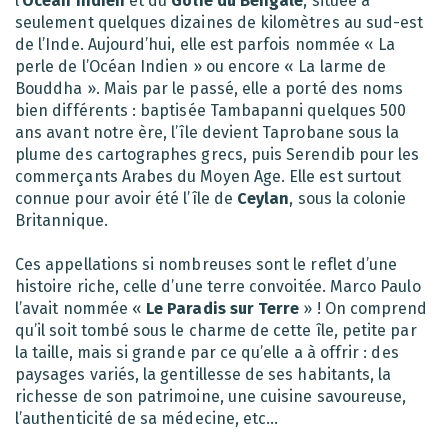
l’
Océan Indien
et du
Golfe du Bengale
, située à
seulement quelques dizaines de kilomètres au sud-est
de l’Inde. Aujourd’hui, elle est parfois nommée « La
perle de l’Océan Indien » ou encore « La larme de
Bouddha ». Mais par le passé, elle a porté des noms
bien différents : baptisée Tambapanni quelques 500
ans avant notre ère, l’île devient Taprobane sous la
plume des cartographes grecs, puis Serendib pour les
commerçants Arabes du Moyen Age. Elle est surtout
connue pour avoir été l’île de
Ceylan
, sous la colonie
Britannique.
Ces appellations si nombreuses sont le reflet d’une
histoire riche, celle d’une terre convoitée. Marco Paulo
l’avait nommée «
Le Paradis sur Terre
» ! On comprend
qu’il soit tombé sous le charme de cette île, petite par
la taille, mais si grande par ce qu’elle a à offrir : des
paysages variés, la gentillesse de ses habitants, la
richesse de son patrimoine, une cuisine savoureuse,
l’authenticité de sa médecine, etc…