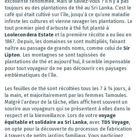
excellente renommée. Mais le saviez-vous ? Il n’y a pas
toujours eu des plantations de thé au Sri Lanka. C’est le
café qui était cultivé sur l’île, jusqu’à ce qu’une maladie
infeste les cultures et vienne ravager les plantations. Le
tout premier pied d’arbuste à thé fut planté à
Loolecondera Estate
et la première récolte a eu lieu en
1867. Depuis, les domaines se sont multipliés, faisant
naître au passage de grands noms, comme celui de
Sir
Lipton
. Les montagnes se sont tapissées de
plantations de thé et aujourd’hui, il semble impensable
pour tout voyageur de ne pas découvrir ces paysages
emblématiques de l’île.
Les feuilles de thé sont récoltées tous les 7 à 14 jours, à
la main, et majoritairement par les femmes Tamoules.
Malgré l’ardeur de la tâche, elles affichent souvent un
sourire aux voyageurs qui se présentent à elles dans le
respect et la bienveillance. Lors de votre
voyage
équitable et solidaire au Sri Lanka
, avec
TDS Voyage
,
on opte pour la découverte du processus de fabrication
à travers de petits jardins familiaux. Vous participez