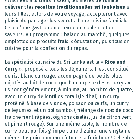
Attachées à la transmission, les mères de famille
délivrent les
recettes traditionnelles sri lankaises
à
leurs filles, et lors de votre voyage, accepteront avec
plaisir de partager les secrets d’une cuisine familiale.
Celle d’une gastronomie haute en couleur et en
saveurs. Au programme : balade au marché, quelques
emplettes de produits frais, dégustation, puis tous en
cuisine pour la confection du repas.
La spécialité culinaire du Sri Lanka est le «
Rice and
Curry
», proposé à tous les déjeuners. Il est constitué
de riz, blanc ou rouge, accompagné de petits plats
mijotés au lait de coco, que l’on appelle des « currys ».
Ils sont généralement, à minima, au nombre de quatre,
avec un curry de lentilles corail (le dhal), un curry
protéiné à base de viande, poisson ou œufs, un curry
de légumes, et un pol sambol (mélange de noix de coco
fraichement râpées, oignons ciselés, jus de citron vert,
et piment rouge). Sur une même table, le nombre de
curry peut parfois grimper, une dizaine, une vingtaine
même ! Le point commun à tous : la fraîcheur ! Celle des