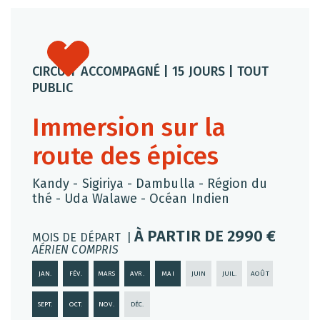
CIRCUIT ACCOMPAGNÉ | 15 JOURS | TOUT
PUBLIC
Immersion sur la
route des épices
Kandy - Sigiriya - Dambulla - Région du
thé - Uda Walawe - Océan Indien
À PARTIR DE 2990 €
MOIS DE DÉPART |
AÉRIEN COMPRIS
JAN.
FÉV.
MARS
AVR.
MAI
JUIN
JUIL.
AOÛT
SEPT.
OCT.
NOV.
DÉC.