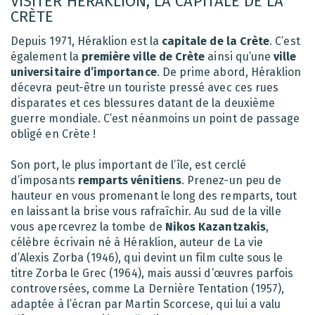
VISITER HÉRAKLION, LA CAPITALE DE LA
CRÈTE
Depuis 1971, Héraklion est la
capitale de la Crète
. C’est
également la
première ville de Crète
ainsi qu’une
ville
universitaire d’importance
. De prime abord, Héraklion
décevra peut-être un touriste pressé avec ces rues
disparates et ces blessures datant de la deuxième
guerre mondiale. C’est néanmoins un point de passage
obligé en Crète !
Son port, le plus important de l’île, est cerclé
d’imposants
remparts vénitiens
. Prenez-un peu de
hauteur en vous promenant le long des remparts, tout
en laissant la brise vous rafraîchir. Au sud de la ville
vous apercevrez la tombe de
Nikos Kazantzakis
,
célèbre écrivain né à Héraklion, auteur de La vie
d’Alexis Zorba (1946), qui devint un film culte sous le
titre Zorba le Grec (1964), mais aussi d’œuvres parfois
controversées, comme La Dernière Tentation (1957),
adaptée à l’écran par Martin Scorcese, qui lui a valu