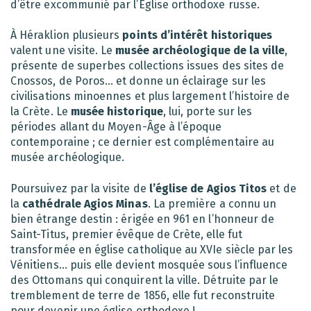
d’être excommunié par l’Eglise orthodoxe russe.
À Héraklion plusieurs
points d’intérêt historiques
valent une visite. Le
musée archéologique de la ville
,
présente de superbes collections issues des sites de
Cnossos, de Poros… et donne un éclairage sur les
civilisations minoennes et plus largement l’histoire de
la Crète. Le
musée historique
, lui, porte sur les
périodes allant du Moyen-Âge à l’époque
contemporaine ; ce dernier est complémentaire au
musée archéologique.
Poursuivez par la visite de
l’église de Agios Titos
et de
la
cathédrale Agios Minas
. La première a connu un
bien étrange destin : érigée en 961 en l’honneur de
Saint-Titus, premier évêque de Crète, elle fut
transformée en église catholique au XVIe siècle par les
Vénitiens… puis elle devient mosquée sous l’influence
des Ottomans qui conquirent la ville. Détruite par le
tremblement de terre de 1856, elle fut reconstruite
pour devenir une église orthodoxe !