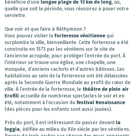
bénéficie d’une
longue plage de 13 km de long
, où,
quelle que soit la période, vous réussirez à poser votre
serviette.
Que voir et que faire à Réthymnon ?
Vous pouvez visiter la
forteresse vénitienne
qui
surplombe la ville, bienveillante. Cette forteresse a été
construite en 1573 par les vénitiens sur le site de
l’ancienne acropole, pour protéger l’entrée du port. À
l’intérieur se trouve une église, une chapelle, une
mosquée, d’anciens cachots et d’autres bâtisses. Les
habitations au sein de la forteresse ont été délaissées
après la Seconde Guerre Mondiale au profit du cœur de
ville. À l’entrée de la forteresse, le
théâtre de plein air
Erofili
accueille de nombreux spectacles le soir et en
été, notamment à l’occasion du
festival Renaissance
(des pièces pour les enfants sont aussi jouées).
Près du port, il est intéressant de passer devant
la
loggia
, édifiée au milieu du XVe siècle par les vénitiens.
Pourvu de trois arches sur chacun des murs apparents,