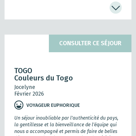
en rencontres, en activités artistiques et
manuelles. Nous avons fait de belles balades en
forêts et les baignades dans les cascades étaient
les bienvenues. Nous avons vraiment apprécié le
séjour à Tové, le calme du village et les
rencontres.
CONSULTER CE SÉJOUR
TOGO
Couleurs du Togo
Jocelyne
Février 2026
VOYAGEUR EUPHORIQUE
Un séjour inoubliable par l'authenticité du pays,
la gentillesse et la bienveillance de l'équipe qui
nous a accompagné et permis de faire de belles