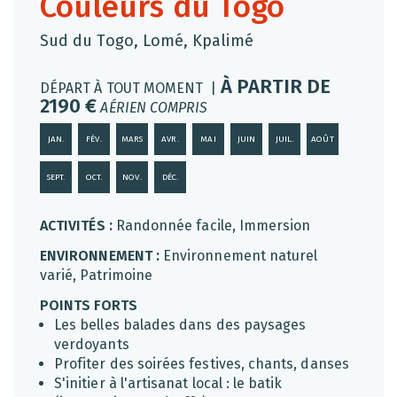
Couleurs du Togo
Sud du Togo, Lomé, Kpalimé
À PARTIR DE
DÉPART À TOUT MOMENT |
2190 €
AÉRIEN COMPRIS
JAN.
FÉV.
MARS
AVR.
MAI
JUIN
JUIL.
AOÛT
SEPT.
OCT.
NOV.
DÉC.
ACTIVITÉS :
Randonnée facile, Immersion
ENVIRONNEMENT :
Environnement naturel
varié, Patrimoine
POINTS FORTS
Les belles balades dans des paysages
verdoyants
Profiter des soirées festives, chants, danses
S'initier à l'artisanat local : le batik