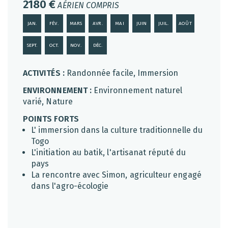
2180 €
AÉRIEN COMPRIS
JAN.
FÉV.
MARS
AVR.
MAI
JUIN
JUIL.
AOÛT
SEPT.
OCT.
NOV.
DÉC.
ACTIVITÉS :
Randonnée facile, Immersion
ENVIRONNEMENT :
Environnement naturel
varié, Nature
POINTS FORTS
L' immersion dans la culture traditionnelle du
Togo
L'initiation au batik, l'artisanat réputé du
pays
La rencontre avec Simon, agriculteur engagé
dans l'agro-écologie