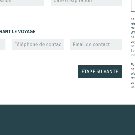
Le
ré
de
RANT LE VOYAGE
d’
Ce
vo
no
Le
in
Pa
ch
ÉTAPE SUIVANTE
pl
d'
vo
vo