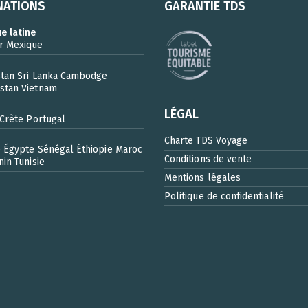
NATIONS
GARANTIE TDS
e latine
r
Mexique
stan
Sri Lanka
Cambodge
stan
Vietnam
LÉGAL
Crète
Portugal
Charte TDS Voyage
e
Égypte
Sénégal
Éthiopie
Maroc
Conditions de vente
nin
Tunisie
Mentions légales
Politique de confidentialité