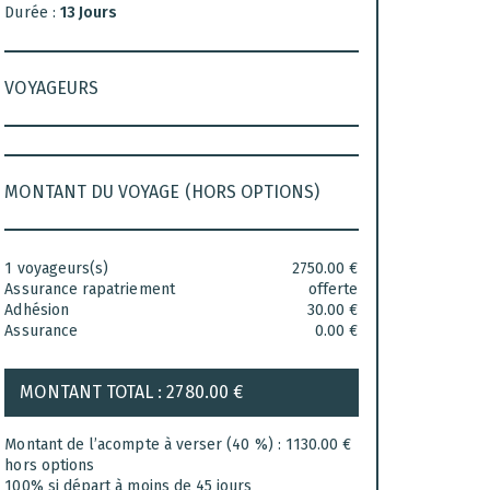
Durée :
13 Jours
VOYAGEURS
MONTANT DU VOYAGE (HORS OPTIONS)
1
voyageurs(s)
2750.00
€
Assurance rapatriement
offerte
Adhésion
30.00
€
Assurance
0.00
€
MONTANT TOTAL :
2780.00
€
Montant de l’acompte à verser (40 %) :
1130.00
€
hors options
100% si départ à moins de 45 jours