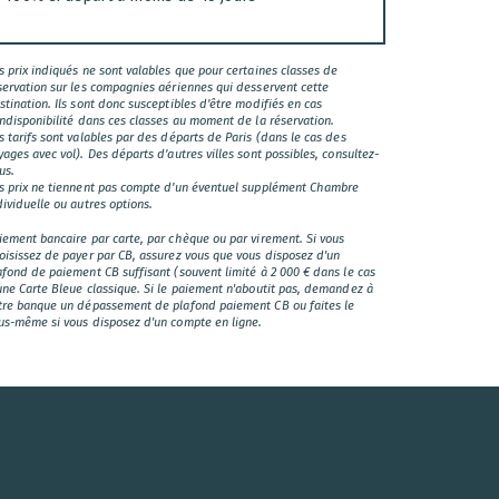
s prix indiqués ne sont valables que pour certaines classes de
servation sur les compagnies aériennes qui desservent cette
stination. Ils sont donc susceptibles d’être modifiés en cas
indisponibilité dans ces classes au moment de la réservation.
s tarifs sont valables par des départs de Paris (dans le cas des
yages avec vol). Des départs d’autres villes sont possibles, consultez-
us.
s prix ne tiennent pas compte d’un éventuel supplément Chambre
dividuelle ou autres options.
iement bancaire par carte, par chèque ou par virement. Si vous
oisissez de payer par CB, assurez vous que vous disposez d'un
afond de paiement CB suffisant (souvent limité à 2 000 € dans le cas
une Carte Bleue classique. Si le paiement n'aboutit pas, demandez à
tre banque un dépassement de plafond paiement CB ou faites le
us-même si vous disposez d'un compte en ligne.