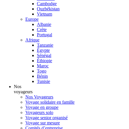
Cambodge
Ouzbékistan
Vietnam
Europe
Albanie
Crète
Portugal
Afrique
Tanzanie
Égypte
Sénégal
Éthiopie
Maroc
Togo
Bénin
Tunisie
Nos
voyageurs
Nos Voyageurs
Voyage solidaire en famille
Voyage en groupe
Voyageurs solo
Voyage senior organisé
Voyage sur mesure
Comités d’entreprise