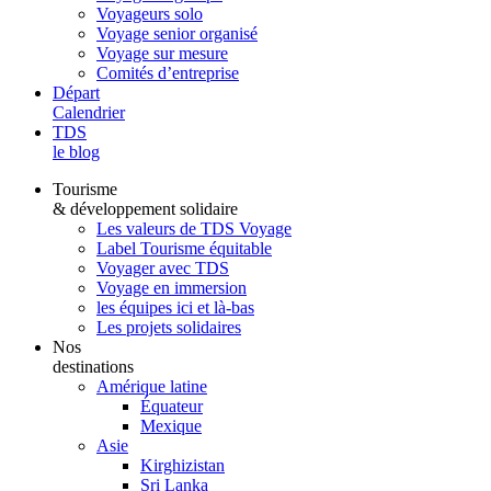
Voyageurs solo
Voyage senior organisé
Voyage sur mesure
Comités d’entreprise
Départ
Calendrier
TDS
le blog
Tourisme
& développement solidaire
Les valeurs de TDS Voyage
Label Tourisme équitable
Voyager avec TDS
Voyage en immersion
les équipes ici et là-bas
Les projets solidaires
Nos
destinations
Amérique latine
Équateur
Mexique
Asie
Kirghizistan
Sri Lanka