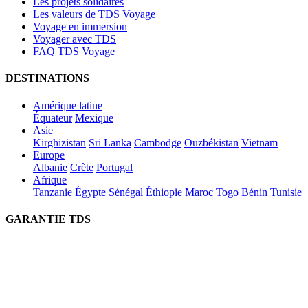
Les projets solidaires
Les valeurs de TDS Voyage
Voyage en immersion
Voyager avec TDS
FAQ TDS Voyage
DESTINATIONS
Amérique latine
Équateur
Mexique
Asie
Kirghizistan
Sri Lanka
Cambodge
Ouzbékistan
Vietnam
Europe
Albanie
Crète
Portugal
Afrique
Tanzanie
Égypte
Sénégal
Éthiopie
Maroc
Togo
Bénin
Tunisie
GARANTIE TDS