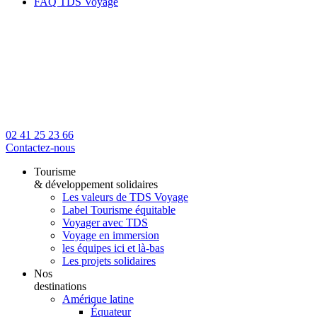
FAQ TDS Voyage
02 41 25 23 66
Contactez-nous
Tourisme
& développement solidaires
Les valeurs de TDS Voyage
Label Tourisme équitable
Voyager avec TDS
Voyage en immersion
les équipes ici et là-bas
Les projets solidaires
Nos
destinations
Amérique latine
Équateur