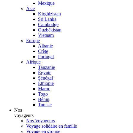
Mexique
Asie
Kirghizistan
Sri Lanka
Cambodge
Ouzbékistan
Vietnam
Europe
Albanie
Crète
Portugal
Afrique
Tanzanie
Égypte
Sénégal
Éthiopie
Maroc
Togo
Bénin
Tunisie
Nos
voyageurs
Nos Voyageurs
Voyage solidaire en famille
Voyage en groupe