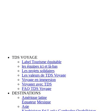
TDS VOYAGE
Label Tourisme équitable
les équipes ici et là-bas
Les projets solidaires
Les valeurs de TDS Voyage
Voyage en immersion
Voyager avec TDS
FAQ TDS Voyage
DESTINATIONS
Amérique latine
Équateur
Mexique
Asie
Kirghizistan
Sri Lanka
Cambodge
Ouzbékistan