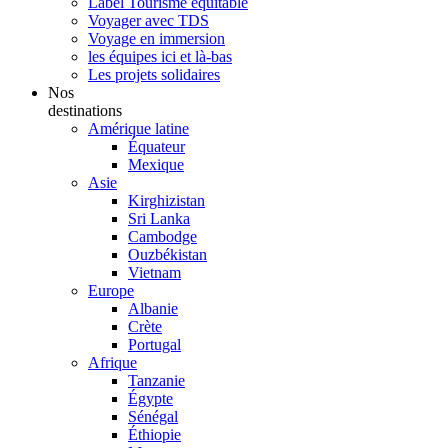
Label Tourisme équitable
Voyager avec TDS
Voyage en immersion
les équipes ici et là-bas
Les projets solidaires
Nos
destinations
Amérique latine
Équateur
Mexique
Asie
Kirghizistan
Sri Lanka
Cambodge
Ouzbékistan
Vietnam
Europe
Albanie
Crète
Portugal
Afrique
Tanzanie
Égypte
Sénégal
Éthiopie